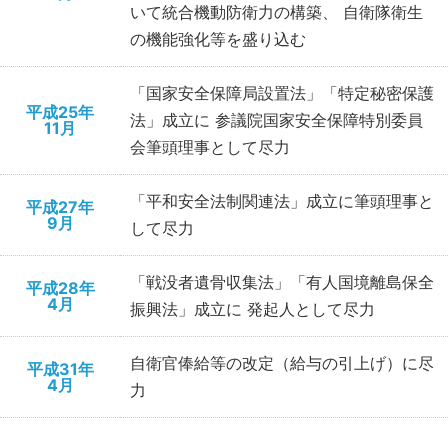
いて統合機動防衛力の構築、 自衛隊衛生
の機能強化等を盛り込む
「国家安全保障局設置法」「特定秘密保護
平成25年
法」成立に 参議院国家安全保障特別委員
11月
会筆頭理事として尽力
「平和安全法制関連法」成立に筆頭理事と
平成27年
9月
して尽力
「戦没者遺骨収集法」「有人国境離島保全
平成28年
4月
振興法」成立に 発起人として尽力
自衛官俸給等の改定（給与の引上げ）に尽
平成31年
4月
力