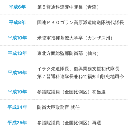
平成6年
第５普通科連隊中隊長（青森）
平成8年
国連ＰＫＯゴラン高原派遣輸送隊初代隊長
平成10年
米陸軍指揮幕僚大学卒（カンザス州）
平成13年
東北方面総監部防衛部（仙台）
イラク先遣隊長、復興業務支援初代隊長
平成16年
第７普通科連隊長兼ねて福知山駐屯地司令
平成19年
参議院議員（全国比例区）初当選
平成24年
防衛大臣政務官 就任
平成25年
参議院議員（全国比例区）再選